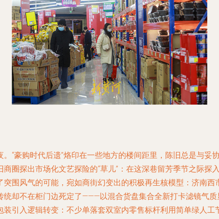
夜。“豪购时代后遗”烙印在一些地方的楼间距里，陈旧总是与妥
旧商圈探出市场化文艺探险的“草儿”：在这深巷留芳季节之际探
了突围风气的可能，宛如商街幻变出的积极再生核模型：济南西
传统却不在柜门边死定了———以混合货盘集合全新打卡滤镜气质
包装引入逻辑转变：不少单落套双室内零售标杆利用简单绿人工节