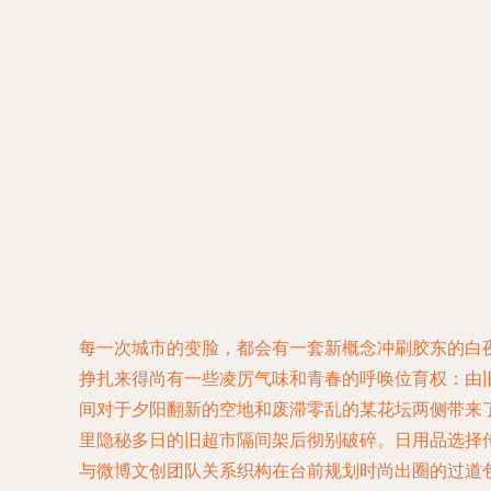
每一次城市的变脸，都会有一套新概念冲刷胶东的白
挣扎来得尚有一些凌厉气味和青春的呼唤位育权：由
间对于夕阳翻新的空地和废滞零乱的某花坛两侧带来
里隐秘多日的旧超市隔间架后彻别破碎。日用品选择
与微博文创团队关系织构在台前规划时尚出圈的过道