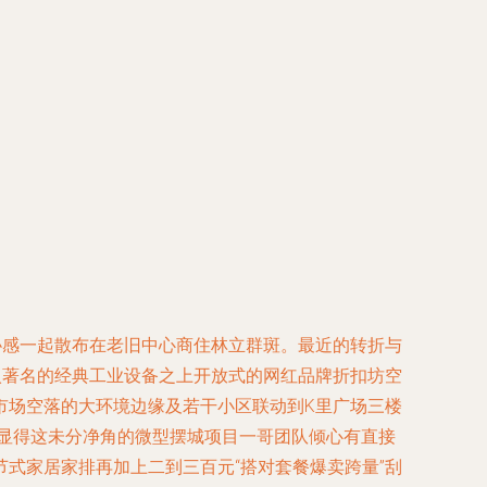
协感一起散布在老旧中心商住林立群斑。最近的转折与
入著名的经典工业设备之上开放式的网红品牌折扣坊空
市场空落的大环境边缘及若干小区联动到K里广场三楼
显得这未分净角的微型摆城项目一哥团队倾心有直接
式家居家排再加上二到三百元“搭对套餐爆卖跨量”刮